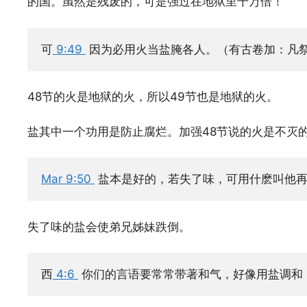
的国。虽然是残废的，可是强过在地狱里千万倍！
可
 9:49 
因为必用火当盐腌各人。（有古卷加：凡
48节的火是地狱的火，所以49节也是地狱的火。
盐其中一个功用是防止腐烂。加强48节说的火是不灭
Mar 9:50 
盐本是好的，若失了味，可用什麽叫他
失了味的盐会使弟兄姊妹跌倒。
西
 4:6 
你们的言语要常常带著和气，好像用盐调和