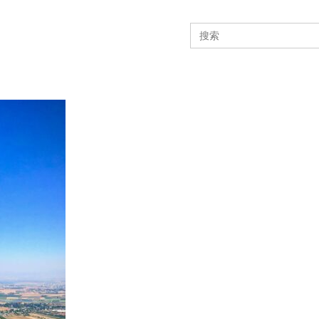
Search
for: