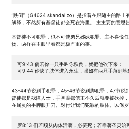
“跌倒”（G4624 skandalizo）是指着在跟随主
解释，不然所有基督徒都会死在海里。 主主要的意思
基督徒不可犯罪，也不可使弟兄姊妹犯罪。主不喜悦任
物。两样在主眼里看都是极严重的事。
可9:43 倘若你一只手叫你跌倒，就把他砍下来；

可9:44 你缺了肢体进入永生，强如有两只手落到
43-44节说到手犯罪，45-46节说到脚犯罪，47节
督徒都是残障人士，手脚眼都信主不久后就要被砍掉，
在属灵的手脚眼开刀。对付让我们犯罪的肢体。以保罗
罗8:13 们若顺从肉体活著，必要死；若靠著圣灵治