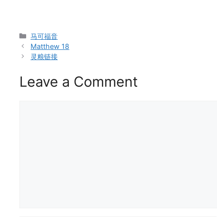
Categories
马可福音
Matthew 18
灵粮链接
Leave a Comment
Comment