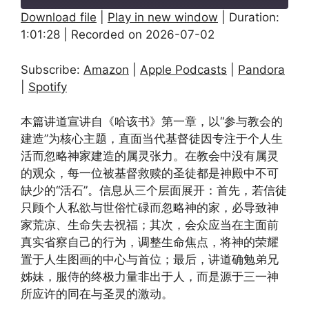
Download file
|
Play in new window
|
Duration:
1:01:28
|
Recorded on 2026-07-02
SHARE
Amazon
Apple Podcasts
Pandora
Spotify
LINK
Subscribe:
Amazon
|
Apple Podcasts
|
Pandora
RSS FEED
|
Spotify
EMBED
本篇讲道宣讲自《哈该书》第一章，以“参与教会的
建造”为核心主题，直面当代基督徒因专注于个人生
活而忽略神家建造的属灵张力。在教会中没有属灵
的观众，每一位被基督救赎的圣徒都是神殿中不可
缺少的“活石”。信息从三个层面展开：首先，若信徒
只顾个人私欲与世俗忙碌而忽略神的家，必导致神
家荒凉、生命失去祝福；其次，会众应当在主面前
真实省察自己的行为，调整生命焦点，将神的荣耀
置于人生图画的中心与首位；最后，讲道确勉弟兄
姊妹，服侍的终极力量非出于人，而是源于三一神
所应许的同在与圣灵的激动。