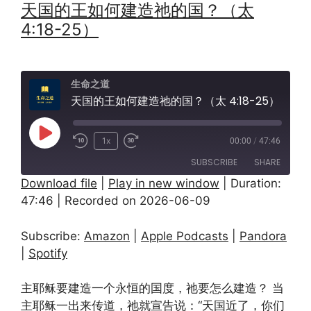
天国的王如何建造祂的国？（太
4:18-25）
生命之道
天国的王如何建造祂的国？（太 4:18-25）
Play
1x
00:00
/
47:46
Episode
SUBSCRIBE
SHARE
Download file
|
Play in new window
|
Duration:
47:46
|
Recorded on 2026-06-09
SHARE
Amazon
Apple Podcasts
Pandora
Spotify
LINK
Subscribe:
Amazon
|
Apple Podcasts
|
Pandora
RSS FEED
|
Spotify
EMBED
主耶稣要建造一个永恒的国度，祂要怎么建造？ 当
主耶稣一出来传道，祂就宣告说：“天国近了，你们