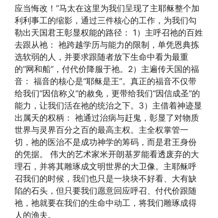
应当悔改！”马太在这里为我们呈现了主耶稣整个加
利利事工的缩影，通过三件核心的工作，为我们勾
勒出天国君王彰显权能的路径： 1）主呼召祂的百姓
去跟从祂： 祂跨越学历与能力的限制，单凭恩典拣
选软弱的人，并要求跟随者放下生命中看为最重
的“网和船”，付代价降服于祂。2）主遍传天国的福
音： 福音的核心是“耶稣是王”。真正的福音不仅带
给我们“因信称义”的赦免，更带给我们“因信成圣”的
能力，让我们活在祂的统治之下。3）主借着神迹显
出属天的权柄： 祂通过治病与赶鬼，彰显了对物质
世界与灵界百分之百的最高主权。主全权掌管一
切，祂的医治不是成功神学的筹码，而是君王身份
的凭据。 伟大的艺术家米开朗基罗能看透废弃的大
理石，并将其雕琢成文明世界的大卫像。主耶稣呼
召我们的时候，我们也只是一块块不好看、大有缺
陷的石头，但只要我们愿意回应呼召、付代价跟随
祂，祂就要在我们的生命中动工，将我们雕琢成得
人的渔夫。