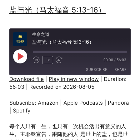
盐与光（马太福音 5:13-16）
生命之道
盐与光（马太福音 5:13-16）
Play
1x
00:00
/
56:03
Episode
SUBSCRIBE
SHARE
Download file
|
Play in new window
|
Duration:
56:03
|
Recorded on 2026-08-05
SHARE
Amazon
Apple Podcasts
Pandora
Spotify
LINK
Subscribe:
Amazon
|
Apple Podcasts
|
Pandora
RSS FEED
|
Spotify
EMBED
每个人只有一生，也只有一次机会活出有意义的人
生。主耶稣宣告，跟随他的人“是世上的盐，也是世