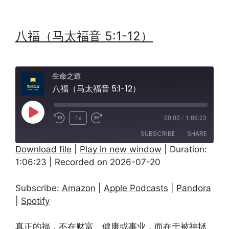
八福（马太福音 5:1-12）
生命之道
八福（马太福音 5:1-12）
Play
1x
00:00
/
1:06:23
Episode
SUBSCRIBE
SHARE
Download file
|
Play in new window
|
Duration:
1:06:23
|
Recorded on 2026-07-20
SHARE
Amazon
Apple Podcasts
Pandora
Spotify
LINK
Subscribe:
Amazon
|
Apple Podcasts
|
Pandora
RSS FEED
|
Spotify
EMBED
真正的福，不在财富、健康或事业，而在于被神拯