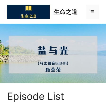
Skip
to
生命之道
Menu
content
Episode List