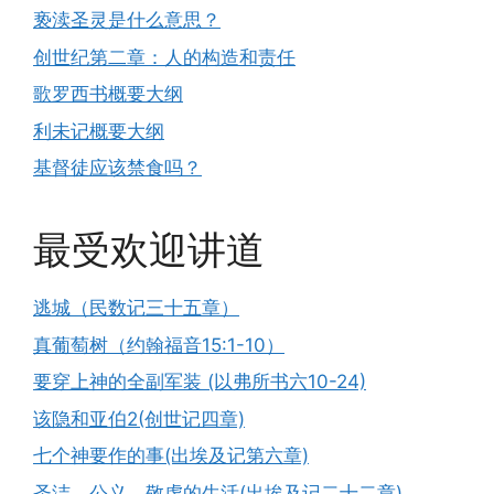
亵渎圣灵是什么意思？
创世纪第二章：人的构造和责任
歌罗西书概要大纲
利未记概要大纲
基督徒应该禁食吗？
最受欢迎讲道
逃城（民数记三十五章）
真葡萄树（约翰福音15:1-10）
要穿上神的全副军装 (以弗所书六10-24)
该隐和亚伯2(创世记四章)
七个神要作的事(出埃及记第六章)
圣洁、公义、敬虔的生活(出埃及记二十二章)