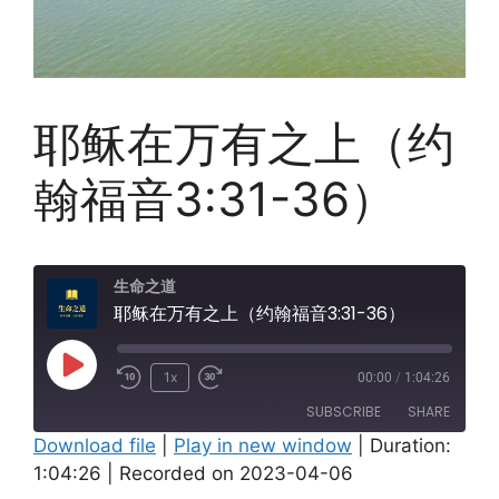
耶稣在万有之上（约
翰福音3:31-36）
生命之道
耶稣在万有之上（约翰福音3:31-36）
Play
1x
00:00
/
1:04:26
Episode
SUBSCRIBE
SHARE
Download file
|
Play in new window
|
Duration:
1:04:26
|
Recorded on 2023-04-06
SHARE
Amazon
Apple Podcasts