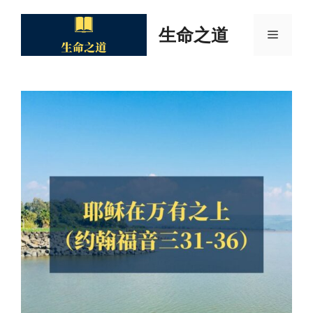
Skip
to
生命之道
Menu
content