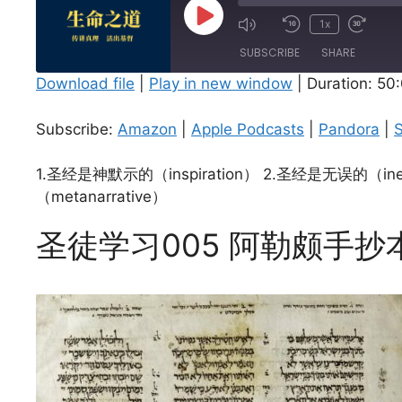
Play
1x
Episode
SUBSCRIBE
SHARE
Download file
|
Play in new window
|
Duration: 50
SHARE
Amazon
Subscribe:
Amazon
|
Apple Podcasts
|
Pandora
|
S
Spotify
LINK
RSS FEED
1.圣经是神默示的（inspiration） 2.圣经是无误的（ine
EMBED
（metanarrative）
圣徒学习005 阿勒颇手抄本（