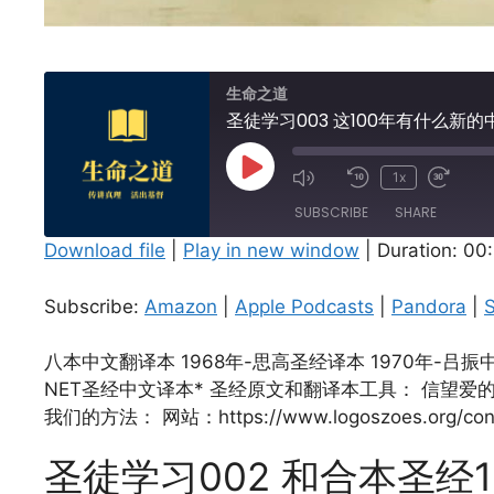
生命之道
圣徒学习003 这100年有什么新
Play
1x
Episode
SUBSCRIBE
SHARE
Download file
|
Play in new window
|
Duration: 00
SHARE
Amazon
Subscribe:
Amazon
|
Apple Podcasts
|
Pandora
|
S
Spotify
LINK
RSS FEED
八本中文翻译本 1968年-思高圣经译本 1970年-吕振中译
EMBED
NET圣经中文译本* 圣经原文和翻译本工具： 信望爱的圣经工具 https:
我们的方法： 网站：https://www.logoszoes.org/con
圣徒学习002 和合本圣经1