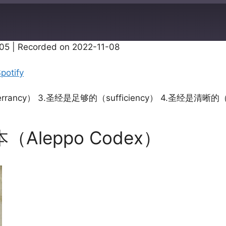
:05
|
Recorded on 2022-11-08
Apple Podcasts
potify
rrancy） 3.圣经是足够的（sufficiency） 4.圣经是清晰的
Aleppo Codex）