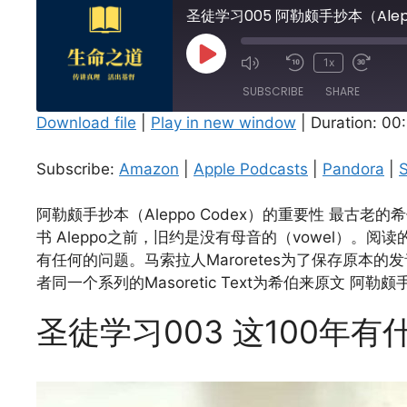
圣徒学习005 阿勒颇手抄本（Alepp
Play
1x
Episode
SUBSCRIBE
SHARE
Download file
|
Play in new window
|
Duration: 00
SHARE
Amazon
Subscribe:
Amazon
|
Apple Podcasts
|
Pandora
|
S
Spotify
LINK
RSS FEED
阿勒颇手抄本（Aleppo Codex）的重要性 最
EMBED
书 Aleppo之前，旧约是没有母音的（vowel
有任何的问题。马索拉人Maroretes为了保存原本的
者同一个系列的Masoretic Text为希伯来原文 阿勒颇手抄本的
圣徒学习003 这100年