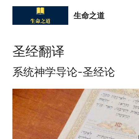
Skip
to
生命之道
content
圣经翻译
系统神学导论-圣经论