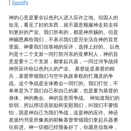
RSS FEED
|
Spotify
EMBED
神的心意是要全以色列人进入应许之地。但因人的
短见，看见了好的东西，就不愿意顺服神走前去得
到更好的产业。我们所有的，都是神所赐的。但是
神赐恩典给我们，不表示我们是完全活在神的旨意
里面。神要我们信靠祂的应许，选择上好的。 以色
列是十二个支派一同打胜河东的亚摩利人，神的旨
意是要十二个支派，都拿起兵器，一同过河争战得
神所应许给以色列人的产业。 基督徒是基督的精
兵，基督带领我们与空中执政掌权的打属灵的争
战。这个争战是全体教会一同打的。我们打仗，不
单单是为了我们自己和自己的家，也是要为基督的
身体、神的教会、神的旨意而争战。 神知道我们的
软弱，所以用话语鼓励和安慰我们，叫我们不要惧
怕，因是神自己为我们争战，这是神的应许。神还
差派约书亚所豫表的耶稣基督带领我们拿起兵器勇
往前进。神一切都已经预备好了，你愿意信靠神，