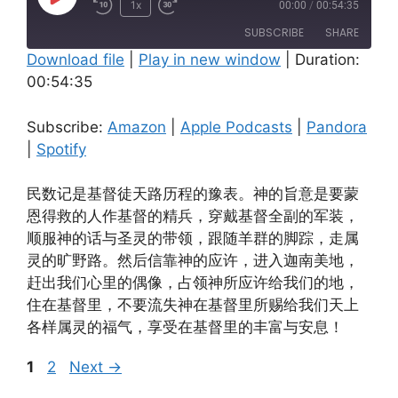
Play
1x
00:00
/
00:54:35
Episode
SUBSCRIBE
SHARE
Download file
|
Play in new window
|
Duration:
00:54:35
SHARE
Amazon
Apple Podcasts
Pandora
Spotify
LINK
Subscribe:
Amazon
|
Apple Podcasts
|
Pandora
RSS FEED
|
Spotify
EMBED
民数记是基督徒天路历程的豫表。神的旨意是要蒙
恩得救的人作基督的精兵，穿戴基督全副的军装，
顺服神的话与圣灵的带领，跟随羊群的脚踪，走属
灵的旷野路。然后信靠神的应许，进入迦南美地，
赶出我们心里的偶像，占领神所应许给我们的地，
住在基督里，不要流失神在基督里所赐给我们天上
各样属灵的福气，享受在基督里的丰富与安息！
Page
Page
1
2
Next
→