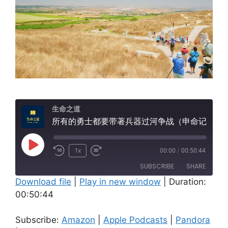
生命之道
所有的勇士都要带著兵器过河争战（申命记三12-29）
Play
1x
00:00
/
00:50:44
Episode
SUBSCRIBE
SHARE
Download file
|
Play in new window
|
Duration:
00:50:44
SHARE
Amazon
Apple Podcasts
Pandora
Spotify
LINK
Subscribe:
Amazon
|
Apple Podcasts
|
Pandora