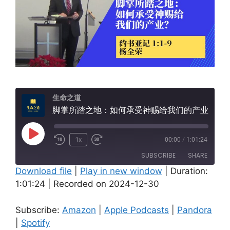
生命之道
脚掌所踏之地：如何承受神赐给我们的产业？(约书亚记1:1-9)
Play
1x
00:00
/
1:01:24
Episode
SUBSCRIBE
SHARE
Download file
|
Play in new window
|
Duration:
1:01:24
|
Recorded on 2024-12-30
SHARE
Amazon
Apple Podcasts
Pandora
Spotify
LINK
Subscribe:
Amazon
|
Apple Podcasts
|
Pandora
RSS FEED
|
Spotify
EMBED