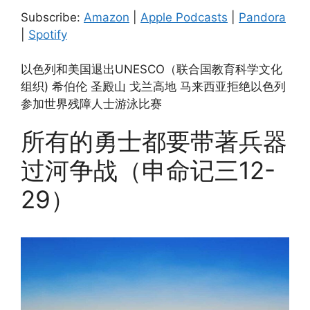
Pandora
Spotify
LINK
Subscribe:
Amazon
|
Apple Podcasts
|
Pandora
RSS FEED
|
Spotify
EMBED
以色列和美国退出UNESCO（联合国教育科学文化
组织) 希伯伦 圣殿山 戈兰高地 马来西亚拒绝以色列
参加世界残障人士游泳比赛
所有的勇士都要带著兵器
过河争战（申命记三12-
29）