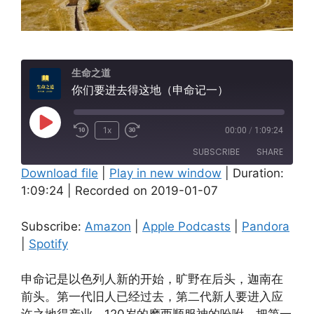
生命之道
你们要进去得这地（申命记一）
Play
1x
00:00
/
1:09:24
Episode
SUBSCRIBE
SHARE
Download file
|
Play in new window
|
Duration:
1:09:24
|
Recorded on 2019-01-07
SHARE
Amazon
Apple Podcasts
Pandora
Spotify
LINK
Subscribe:
Amazon
|
Apple Podcasts
|
Pandora
RSS FEED
|
Spotify
EMBED
申命记是以色列人新的开始，旷野在后头，迦南在
前头。第一代旧人已经过去，第二代新人要进入应