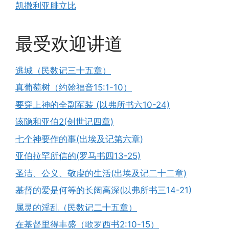
凯撒利亚腓立比
最受欢迎讲道
逃城（民数记三十五章）
真葡萄树（约翰福音15:1-10）
要穿上神的全副军装 (以弗所书六10-24)
该隐和亚伯2(创世记四章)
七个神要作的事(出埃及记第六章)
亚伯拉罕所信的(罗马书四13-25)
圣洁、公义、敬虔的生活(出埃及记二十二章)
基督的爱是何等的长阔高深(以弗所书三14-21)
属灵的淫乱（民数记二十五章）
在基督里得丰盛（歌罗西书2:10-15）