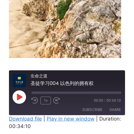
生命之道
圣徒学习004 以色列的拥有权
Play
1x
00:00
/
00:34:10
Episode
SUBSCRIBE
SHARE
Download file
|
Play in new window
|
Duration:
00:34:10
SHARE
Amazon
Apple Podcasts