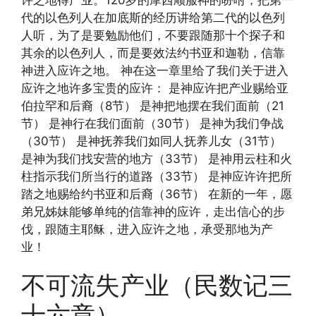
许之地得产业。120岁的摩西顺服神的吩咐，把第一
代的以色列人在加底斯的经历讲给第二代的以色列
人听，为了是要勉励他们，不要跟随那十个探子和
其余的以色列人，而是要效法约书亚和迦勒，信靠
神进入应许之地。 神在这一章里给了我们关于进入
应许之地许多宝贵的应许： 是神应许把产业赐给亚
伯拉罕和后裔（8节） 是神把地摆在我们面前（21
节） 是神行在我们面前（30节） 是神为我们争战
（30节） 是神抚养我们如同人抚养儿女（31节）
是神为我们找安营的地方（33节） 是神用云柱和火
柱指示我们所当行的道路（33节） 是神应许许把所
踏之地赐给约书亚和后裔（36节） 在新的一年，愿
弟兄姊妹能够单纯的信靠神的应许，走出信心的步
伐，跟随主耶稣，进入应许之地，承受那地为产
业！
不可流失产业（民数记三
十六章）