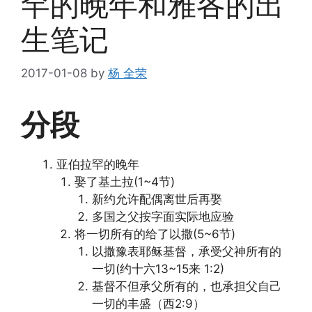
罕的晚年和雅各的出
生笔记
2017-01-08
by
杨 全荣
分段
亚伯拉罕的晚年
娶了基土拉(1~4节)
新约允许配偶离世后再娶
多国之父按字面实际地应验
将一切所有的给了以撒(5~6节)
以撒豫表耶稣基督，承受父神所有的
一切(约十六13~15来 1:2)
基督不但承父所有的，也承担父自己
一切的丰盛（西2:9）