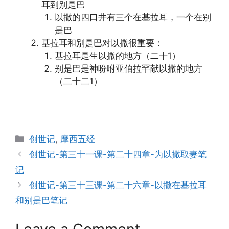
耳到别是巴
以撒的四口井有三个在基拉耳，一个在别
是巴
基拉耳和别是巴对以撒很重要：
基拉耳是生以撒的地方（二十1）
别是巴是神吩咐亚伯拉罕献以撒的地方
（二十二1）
Categories
创世记
,
摩西五经
创世记-第三十一课-第二十四章-为以撒取妻笔
记
创世记-第三十三课-第二十六章-以撒在基拉耳
和别是巴笔记