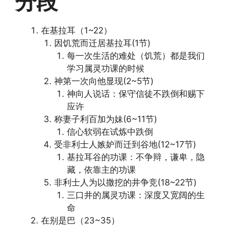
分段
在基拉耳（1~22）
因饥荒而迁居基拉耳(1节)
每一次生活的难处（饥荒）都是我们
学习属灵功课的时候
神第一次向他显现(2~5节)
神向人说话：保守信徒不跌倒和赐下
应许
称妻子利百加为妹(6~11节)
信心软弱在试炼中跌倒
受非利士人嫉妒而迁到谷地(12~17节)
基拉耳谷的功课：不争辩，谦卑，隐
藏，依靠主的功课
非利士人为以撒挖的井争竞(18~22节)
三口井的属灵功课：深度又宽阔的生
命
在别是巴（23~35）