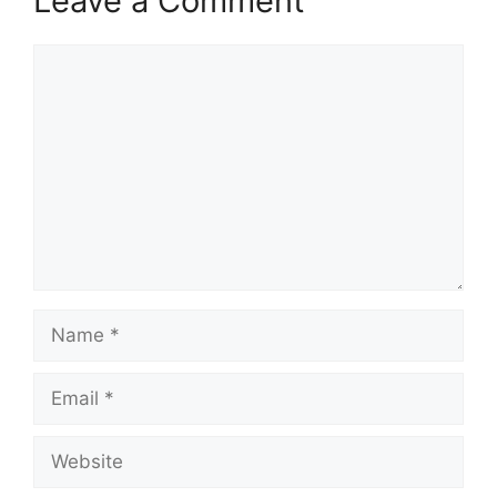
Leave a Comment
Comment
Name
Email
Website