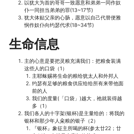
以犹大为首的哥哥一致愿意和弟弟一同作奴
仆一同担当弟弟的罪(13~17节)
犹大体贴父亲的心肠，愿意以自己代替便雅
悯作奴仆向约瑟代求(18~34节)
生命信息
主的心意是要把灵粮充满我们：把粮食装满
这些人的口袋（1）
主耶稣赐将生命的粮给犹太人和外邦人
约瑟有足够的粮食供应给给所有来带他面
前的人
我们的度量(「口袋」)越大，祂就装得越
多（1）
我们各人的十字架(银杯)是主量给的：将我的
银杯和那少年人籴粮的银子（2）
『银杯』象征主所喝的杯(参太廿22；廿