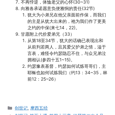
不再悖逆，体恤老父的心怀(30~31)
向雅各承诺愿意负便雅悯的责任(32节)
犹大为小弟兄在他父亲面前作保，而我们
的主是从犹大出来的，祂为我们作了更美
之约的中保(来七14，22)。
甘愿附上代价爱弟兄（33）
从第18至34节，犹大的话确已表现出和
从前判若两人，且其爱父护弟之情，溢于
言表，难怪令约瑟隐忍不住，与众兄弟泣
拥相认(参四十五1~15)。
约瑟豫表基督，约瑟如何试炼哥哥们，主
耶稣也如何试炼我们（约13：34~35，林
前12：25~26）
Categories
创世记
,
摩西五经