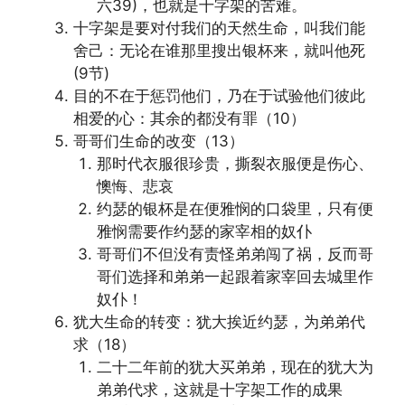
六39)，也就是十字架的苦难。
十字架是要对付我们的天然生命，叫我们能
舍己：无论在谁那里搜出银杯来，就叫他死
(9节)
目的不在于惩罚他们，乃在于试验他们彼此
相爱的心：其余的都没有罪（10）
哥哥们生命的改变（13）
那时代衣服很珍贵，撕裂衣服便是伤心、
懊悔、悲哀
约瑟的银杯是在便雅悯的口袋里，只有便
雅悯需要作约瑟的家宰相的奴仆
哥哥们不但没有责怪弟弟闯了祸，反而哥
哥们选择和弟弟一起跟着家宰回去城里作
奴仆！
犹大生命的转变：犹大挨近约瑟，为弟弟代
求（18）
二十二年前的犹大买弟弟，现在的犹大为
弟弟代求，这就是十字架工作的成果