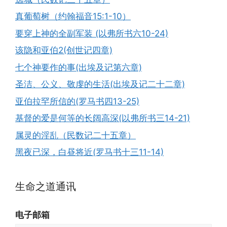
真葡萄树（约翰福音15:1-10）
要穿上神的全副军装 (以弗所书六10-24)
该隐和亚伯2(创世记四章)
七个神要作的事(出埃及记第六章)
圣洁、公义、敬虔的生活(出埃及记二十二章)
亚伯拉罕所信的(罗马书四13-25)
基督的爱是何等的长阔高深(以弗所书三14-21)
属灵的淫乱（民数记二十五章）
黑夜已深，白昼将近(罗马书十三11-14)
生命之道通讯
电子邮箱