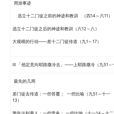
周游事迹
选立十二门徒之前的神迹和教训 （四14～六11）
选立十二门徒之后的神迹和教训（六12～八）
大规模的行动——差十二门徒传道（九1～17）
Ⅲ 「他定意向耶路撒冷去」——上耶路撒冷（九51～
最先的几周
差门徒去传道：一些答覆； 一些比喻（九51～十一
13）
警告法利赛人：一些责备； 一些比喻（十一14～十二