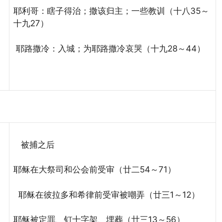
耶利哥：瞎子得治；撒该归主；一些教训（十八35～
十九27）
耶路撒冷：入城；为耶路撒冷哀哭（十九28～44）
被捕之后
耶稣在大祭司和公会前受审（廿二54～71）
耶稣在彼拉多和希律前受审被嘲弄（廿三1～12）
耶稣被定罪、钉十字架、埋葬（廿三13～56）