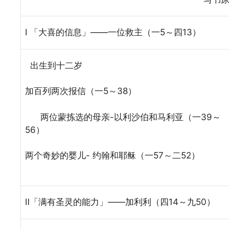
Ⅰ 「大喜的信息」——一位救主（一5～四13）
出生到十二岁
加百列两次报信（一5～38）
两位蒙拣选的母亲-以利沙伯和马利亚（一39～
56）
两个奇妙的婴儿- 约翰和耶稣（一57～二52）
Ⅱ「满有圣灵的能力」——加利利（四14～九50）