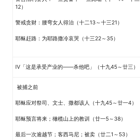
12）
警戒贪财：腰弯女人得治（十二13～十三21）
耶稣赶路：为耶路撒冷哀哭（十三22～35）
Ⅳ「这是承受产业的——杀他吧」（十九45～廿三）
被捕之前
耶稣应对祭司、文士、撒都该人（十九45～廿一4）
耶稣预言将来；橄榄山上的教训（廿一5～38）
最后一次逾越节；客西马尼；被卖（廿二1～53）