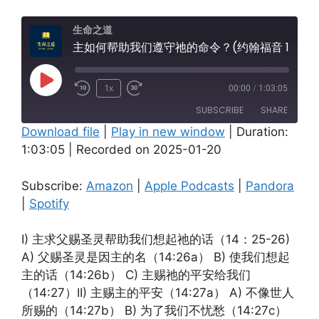
生命之道
主如何帮助我们遵守祂的命令？(约翰福音 14:25-31)
Play
1x
00:00
/
1:03:05
Episode
SUBSCRIBE
SHARE
Download file
|
Play in new window
|
Duration:
1:03:05
|
Recorded on 2025-01-20
SHARE
Amazon
Apple Podcasts
Pandora
Spotify
LINK
Subscribe:
Amazon
|
Apple Podcasts
|
Pandora
RSS FEED
|
Spotify
EMBED
I) 主求父赐圣灵帮助我们想起祂的话（14：25-26)
A) 父赐圣灵是因主的名（14:26a） B) 使我们想起
主的话（14:26b） C) 主赐祂的平安给我们
（14:27）II) 主赐主的平安（14:27a） A) 不像世人
所赐的（14:27b） B) 为了我们不忧愁（14:27c）