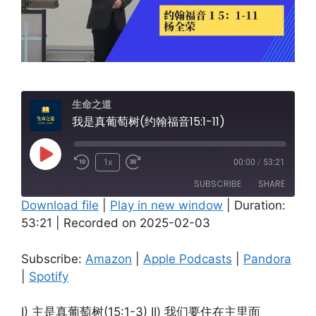
生命之道
我是真葡萄树(约翰福音15:1-11)
Play
1x
00:00
/
53:21
Episode
SUBSCRIBE
SHARE
Download file
|
Play in new window
|
Duration:
53:21
|
Recorded on 2025-02-03
SHARE
Amazon
Apple Podcasts
Pandora
Spotify
LINK
Subscribe:
Amazon
|
Apple Podcasts
|
Pandora
RSS FEED
|
Spotify
EMBED
I) 主是真葡萄树(15:1-3) II) 我们要住在主里面