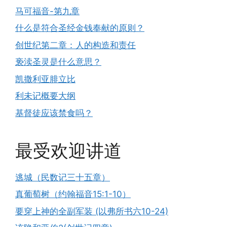
马可福音-第九章
什么是符合圣经金钱奉献的原则？
创世纪第二章：人的构造和责任
亵渎圣灵是什么意思？
凯撒利亚腓立比
利未记概要大纲
基督徒应该禁食吗？
最受欢迎讲道
逃城（民数记三十五章）
真葡萄树（约翰福音15:1-10）
要穿上神的全副军装 (以弗所书六10-24)