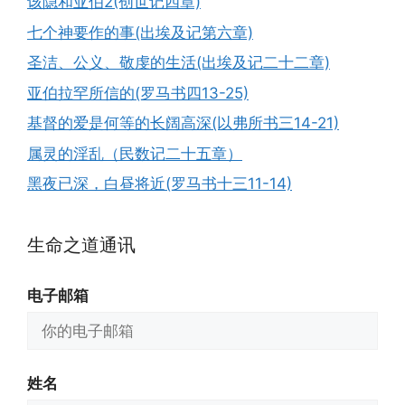
该隐和亚伯2(创世记四章)
七个神要作的事(出埃及记第六章)
圣洁、公义、敬虔的生活(出埃及记二十二章)
亚伯拉罕所信的(罗马书四13-25)
基督的爱是何等的长阔高深(以弗所书三14-21)
属灵的淫乱（民数记二十五章）
黑夜已深，白昼将近(罗马书十三11-14)
生命之道通讯
电子邮箱
姓名