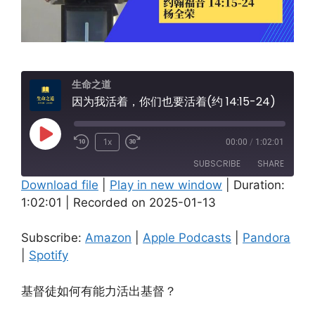
生命之道
因为我活着，你们也要活着(约 14:15-24)
Play
1x
00:00
/
1:02:01
Episode
SUBSCRIBE
SHARE
Download file
|
Play in new window
|
Duration:
1:02:01
|
Recorded on 2025-01-13
SHARE
Amazon
Apple Podcasts
Pandora
Spotify
LINK
Subscribe:
Amazon
|
Apple Podcasts
|
Pandora
RSS FEED
|
Spotify
EMBED
基督徒如何有能力活出基督？