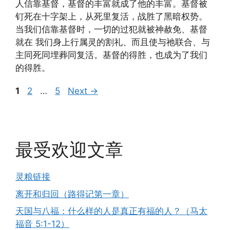
人信靠基督，基督的丰富就成了他的丰富。基督被
钉死在十字架上，从死里复活，战胜了黑暗权势。
当我们信靠基督时，一切的过犯就被神赦免、基督
就在 我们身上行属灵的割礼、而且使与祂联合、与
主同死同埋葬同复活。基督的得胜，也成为了我们
的得胜。
Page
Page
Page
1
2
…
5
Next
→
最受欢迎文章
灵粮链接
离开和归回（路得记第一章）
天国与八福：什么样的人是真正有福的人？（马太
福音 5:1-12）