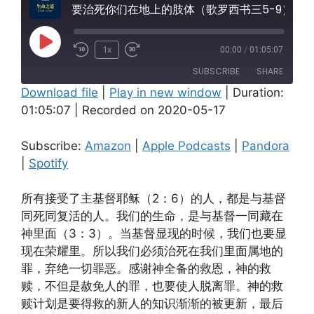
要治死你们在地上的肢体（歌罗西书三5-9）
Play
1x
00:00
/
01:05:07
Episode
SUBSCRIBE
SHARE
Download file
|
Play in new window
|
Duration:
01:05:07
|
Recorded on 2020-05-17
SHARE
Amazon
Apple Podcasts
Pandora
Spotify
LINK
Subscribe:
Amazon
|
Apple Podcasts
|
Pandora
RSS FEED
|
Spotify
EMBED
所有接受了主基督耶稣（2：6）的人，都是与基督
同死同复活的人。我们的生命，是与基督一同藏在
神里面（3：3）。当基督显现的时候，我们也要显
现在荣耀里。所以我们必须治死在我们里面属地的
罪，弃绝一切罪恶。感谢神全备的救恩，神的救
赎，不但是赦免人的罪，也要使人脱离罪。神的救
赎计划是要得救的新人的知识渐渐的被更新，最后