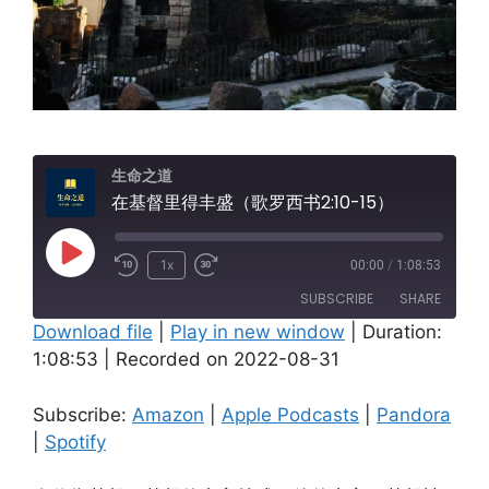
生命之道
在基督里得丰盛（歌罗西书2:10-15）
Play
1x
00:00
/
1:08:53
Episode
SUBSCRIBE
SHARE
Download file
|
Play in new window
|
Duration:
1:08:53
|
Recorded on 2022-08-31
SHARE
Amazon
Apple Podcasts
Pandora
Spotify
LINK
Subscribe:
Amazon
|
Apple Podcasts
|
Pandora
RSS FEED
|
Spotify
EMBED