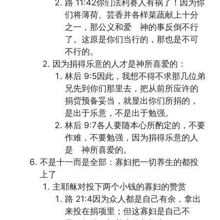
路 11:42你们法利赛人有祸了！因为你
们将薄荷、芸香并各样菜蔬献上十分
之一，那公义和爱 神的事反倒不行
了。这原是你们当行的，那也是不可
不行的。
因为捐得乐意的人才是神所喜爱的：
林后 9:5因此，我想不得不求那几位弟
兄先到你们那里去，把从前所应许的
捐赀预备妥当，就显出你们所捐的，
是出于乐意，不是出于勉强。
林后 9:7各人要随本心所酌定的，不要
作难，不要勉强，因为捐得乐意的人
是 神所喜爱的。
不是十一而是全部：寡妇把一切养生的都投
上了
主耶稣对投下两个小钱的寡妇的赞赏
路 21:4因为众人都是自己有余，拿出
来投在捐项里；但这寡妇是自己不