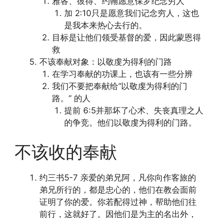
雅各、彼得、约翰愿意保罗纪念穷人
加 2:10只是愿意我们记念穷人，这也
是我本来热心去行的。
目标是让他们领受基督的爱，因此蒙恩得
救
不该奉献对象：以敬虔为得利的门路
在学习奉献的功课上，也该有一些分辨
我们不要把奉献给“以敬虔为得利的门
路。” 的人
提前 6:5并那坏了心术、失丧真理之人
的争竞。他们以敬虔为得利的门路。
不该收的奉献
约三书5-7 亲爱的弟兄阿，凡你向作客旅的
弟兄所行的，都是忠心的，他们在教会面前
证明了你的爱。你若配得过神，帮助他们往
前行，这就好了。因他们是为主的名出外，