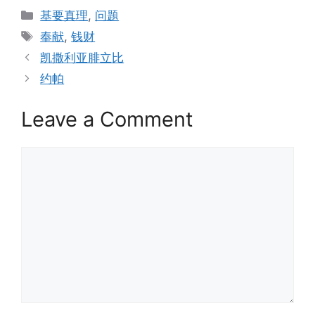
Categories
基要真理
,
问题
Tags
奉献
,
钱财
凯撒利亚腓立比
约帕
Leave a Comment
Comment