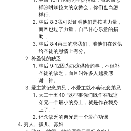
林前 16:1 论到为圣徒捐钱，我从前怎
样吩咐加拉太的众教会，你们也当怎
样行。
林后 8:3我可以证明他们是按著力量，
而且也过了力量，自己甘心乐意的捐
助，
林后 8:4再三的求我们，准他们在这供
给圣徒的恩情上有分。
补圣徒的缺乏
林后 9:12因为办这供给的事，不但补
圣徒的缺乏，而且叫许多人越发感
谢 神。
爱主就记念弟兄，不爱主就不会记念弟兄
太二十五40 “这些事你们既作在我这
弟兄一个最小的身上，就是作在我身
上了。”
记念缺乏的弟兄是一个爱心功课
穷人、孤儿、寡妇