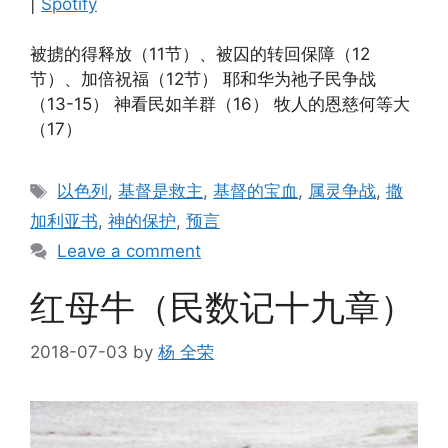
|
Spotify
EMBED
被掳的得释放（11节）、被囚的转回保障（12
节）、加倍祝福（12节） 耶和华为祂子民争战
（13-15） 神看民如羊群（16） 牧人的恩慈何等大
（17）
Tags
以色列
,
基督是救主
,
基督的宝血
,
属灵争战
,
撒
加利亚书
,
神的保护
,
预言
Leave a comment
红母牛（民数记十九章）
2018-07-03
by
杨 全荣