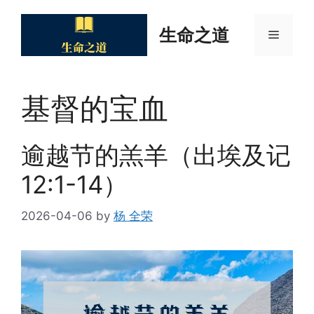
Skip
to
生命之道
Menu
content
基督的宝血
逾越节的羔羊（出埃及记
12:1-14）
2026-04-06
by
杨 全荣