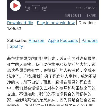
Play
1x
00:00
/
1:05:53
Episode
SUBSCRIBE
SHARE
Download file
|
Play in new window
|
Duration:
1:05:53
SHARE
Amazon
Apple Podcasts
Pandora
Spotify
LINK
Subscribe:
Amazon
|
Apple Podcasts
|
Pandora
RSS FEED
|
Spotify
EMBED
基督徒在属灵的旷野里行走，必定会面对许多属灵
死亡的人事物。我们要信靠主耶稣复活的大能，远
离这些属灵的死亡，免得我们的人被污秽，变成不
洁净了。 但如果我们碰了死亡的人事物，成为不洁
净的人，却不自觉，而且一直活在属灵的死亡当
中，我们就会慢慢失去对神的敬拜和与圣徒之间的
交通。不但如此，我们的不洁净将会的污秽神的
家，会影响其他的弟兄姊妹，因为酵是会使全团发
起来的。 所以我们一旦觉悟自己碰了死亡的人事