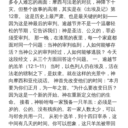
多令人难忘的画面：摩西与法老的对抗，神降下十
灾。但整个故事的高潮，其实是在《出埃及记》第
12章。 这是历史上最严肃、也是最关键的时刻——
因为这是神最后的审判。逾越节并不是一个温馨轻
松的节期，它告诉我们：神是圣洁、公义的，罪必
须受审判。 那一晚，在漆黑的夜里，每一个家庭都
面对同一个问题：当神的审判临到，人如何能够存
活？当神公义的审判经过，人如何能够逃脱？ 今天
这段经文，从三个方面回答这个问题。 一、逾越节
的羔羊（12:1–11） 当时，以色列人仍在埃及，活在
法老的辖制之下，是奴隶。就在这样的光景中，神
向摩西和亚伦说话。 神首先改变他们的时间：“本月
要为你们正月，为一年之首。”为什么要改变日历？
因为这是一个新的开始。神在重新定义他们的生
命。 接着，神吩咐每一家预备一只羊羔：必须是一
岁的、公的、没有残疾的。若一家人数太少，可以
与邻舍共用一只。 从初十选羊，到十四日宰杀，这
中间有几天的时间。你可以想象，这只羊羔被带回