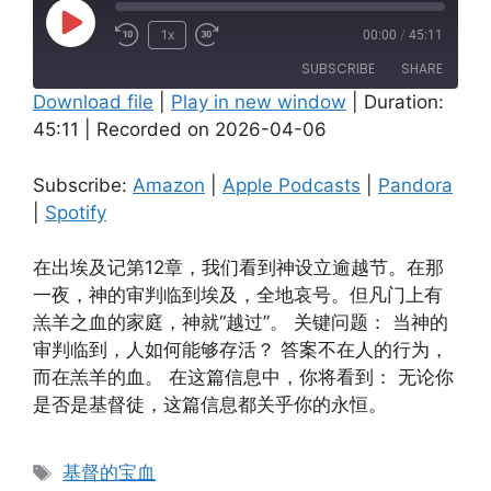
Play
1x
00:00
/
45:11
Episode
SUBSCRIBE
SHARE
Download file
|
Play in new window
|
Duration:
45:11
|
Recorded on 2026-04-06
SHARE
Amazon
Apple Podcasts
Pandora
Spotify
LINK
Subscribe:
Amazon
|
Apple Podcasts
|
Pandora
RSS FEED
|
Spotify
EMBED
在出埃及记第12章，我们看到神设立逾越节。在那
一夜，神的审判临到埃及，全地哀号。但凡门上有
羔羊之血的家庭，神就“越过”。 关键问题： 当神的
审判临到，人如何能够存活？ 答案不在人的行为，
而在羔羊的血。 在这篇信息中，你将看到： 无论你
是否是基督徒，这篇信息都关乎你的永恒。
Tags
基督的宝血