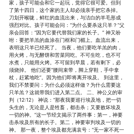
家，孩子可能会和它一起玩，觉得它很可爱。但到
了第十四日，这个家的主人却必须亲手把它杀掉。
刀划开喉咙，鲜红的血流出来，与洁白的羊毛形成
强烈对比。孩子可能会问：“为什么要杀这只羊？”父
亲会回答：“因为它要代替我们家的长子。” 神又吩
咐：要把羊羔的血涂在门框和门楣上。血流出来，
表明这只羊已经死了。 当夜，他们要吃羊羔的肉，
用火烤，与无酵饼和苦菜同吃。不可生吃，也不可
水煮，只能用火烤。不可留到早晨，若有剩下，必
须烧掉。 他们还要“腰间束带，脚上穿鞋，手中拿
杖，赶紧地吃”。因为他们即将离开埃及。 到这里，
我们不禁要问：为什么必须这样做？为什么需要这
只羊羔？这就带我们进入第二点。 二、神公义的审
判（12:12） 神说：“那夜我要巡行埃及地，把一切
头生的，无论是人是牲畜，都击杀；又要败坏埃及
一切的神。”这一节经文揭示了两件事：第一，神要
击杀埃及所有的长子。第二，神要审判埃及一切的
神。 那一夜，整个埃及都充满哀号：“无一家不死一