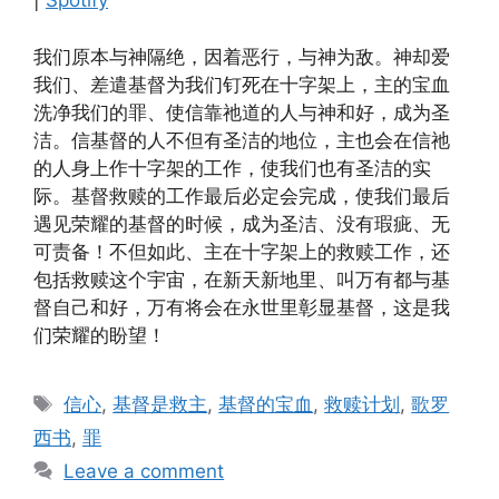
|
Spotify
EMBED
我们原本与神隔绝，因着恶行，与神为敌。神却爱
我们、差遣基督为我们钉死在十字架上，主的宝血
洗净我们的罪、使信靠祂道的人与神和好，成为圣
洁。信基督的人不但有圣洁的地位，主也会在信祂
的人身上作十字架的工作，使我们也有圣洁的实
际。基督救赎的工作最后必定会完成，使我们最后
遇见荣耀的基督的时候，成为圣洁、没有瑕疵、无
可责备！不但如此、主在十字架上的救赎工作，还
包括救赎这个宇宙，在新天新地里、叫万有都与基
督自己和好，万有将会在永世里彰显基督，这是我
们荣耀的盼望！
Tags
信心
,
基督是救主
,
基督的宝血
,
救赎计划
,
歌罗
西书
,
罪
Leave a comment