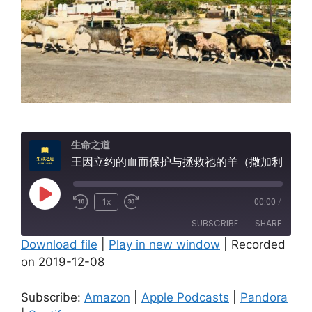
生命之道
王因立约的血而保护与拯救祂的羊（撒加利亚书九11-17）
Play
1x
00:00
/
Episode
SUBSCRIBE
SHARE
Download file
|
Play in new window
|
Recorded
on 2019-12-08
SHARE
Amazon
Apple Podcasts
Pandora
Spotify
LINK
Subscribe:
Amazon
|
Apple Podcasts
|
Pandora
RSS FEED