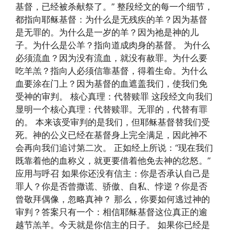
基督，已经被杀献祭了。” 整段经文的每一个细节，
都指向耶稣基督：为什么是无残疾的羊？因为基督
是无罪的。为什么是一岁的羊？因为祂是神的儿
子。为什么是公羊？指向道成肉身的基督。 为什么
必须流血？因为没有流血，就没有赦罪。为什么要
吃羊羔？指向人必须信靠基督，得着生命。为什么
血要涂在门上？因为基督的血遮盖我们，使我们免
受神的审判。 核心真理：代替赎罪 这段经文向我们
显明一个核心真理：代替赎罪。无罪的，代替有罪
的。 本来该受审判的是我们，但耶稣基督替我们受
死。神的公义已经在基督身上完全满足，因此神不
会再向我们追讨第二次。 正如经上所说：“现在我们
既靠着他的血称义，就更要借着他免去神的忿怒。”
应用与呼召 如果你还没有信主：你是否承认自己是
罪人？你是否曾撒谎、骄傲、自私、悖逆？你是否
曾敬拜偶像，忽略真神？ 那么，你要如何逃过神的
审判？答案只有一个：相信耶稣基督这位真正的逾
越节羔羊。今天就是你信主的日子。 如果你已经是