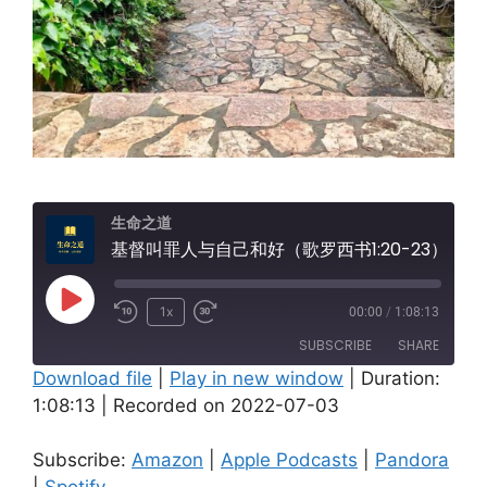
生命之道
基督叫罪人与自己和好（歌罗西书1:20-23）
Play
1x
00:00
/
1:08:13
Episode
SUBSCRIBE
SHARE
Download file
|
Play in new window
|
Duration:
1:08:13
|
Recorded on 2022-07-03
SHARE
Amazon
Apple Podcasts
Pandora
Spotify
LINK
Subscribe:
Amazon
|
Apple Podcasts
|
Pandora
RSS FEED