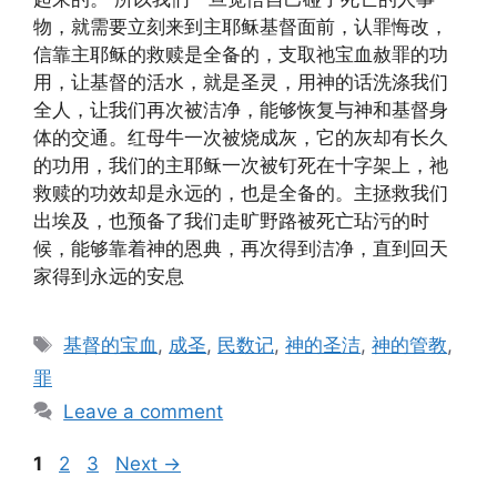
物，就需要立刻来到主耶稣基督面前，认罪悔改，
信靠主耶稣的救赎是全备的，支取祂宝血赦罪的功
用，让基督的活水，就是圣灵，用神的话洗涤我们
全人，让我们再次被洁净，能够恢复与神和基督身
体的交通。红母牛一次被烧成灰，它的灰却有长久
的功用，我们的主耶稣一次被钉死在十字架上，祂
救赎的功效却是永远的，也是全备的。主拯救我们
出埃及，也预备了我们走旷野路被死亡玷污的时
候，能够靠着神的恩典，再次得到洁净，直到回天
家得到永远的安息
Tags
基督的宝血
,
成圣
,
民数记
,
神的圣洁
,
神的管教
,
罪
Leave a comment
Page
Page
Page
1
2
3
Next
→