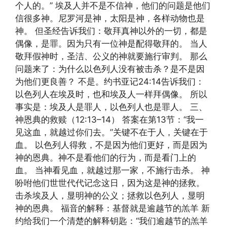
个人的。” 埃及人并不是不信神，他们的问题是他们
信很多神。尼罗河是神，太阳是神，各样动物也是
神。 但圣经告诉我们：敬拜真神以外的一切，都是
偶像，是罪。因为只有一位神是配得敬拜的。 当人
敬拜假神时，圣洁、公义的神就要施行审判。 那么
问题来了：为什么以色列人没有被击杀？是不是因
为他们更良善？ 不是。约书亚记24:14告诉我们：
以色列人在埃及时，也和埃及人一样拜偶像。 所以
事实是：埃及人是罪人，以色列人也是罪人。 三、
神恩典的救赎（12:13–14） 答案在第13节：“我一
见这血，就越过你们去。”关键不在于人，关键在于
血。 以色列人得救，不是因为他们更好，而是因为
神的恩典。神不是看他们的行为，而是看门上的
血。 当神看见血，就越过那一家，不施行击杀。 神
吩咐他们世世代代记念这日，因为这是神的拯救。
击杀埃及人，显明神的公义；拯救以色列人，显明
神的恩典。 福音的解释：基督就是逾越节的羔羊 新
约给我们一个清楚的解释钥匙：“我们逾越节的羔羊