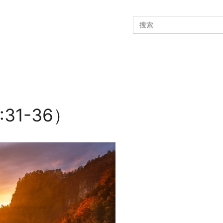
Search
for:
1-36）