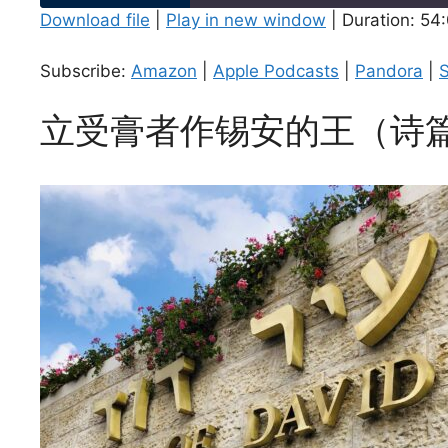
Download file
|
Play in new window
|
Duration: 54
SHARE
Amazon
Subscribe:
Amazon
|
Apple Podcasts
|
Pandora
|
S
Spotify
LINK
立受膏者作锡安的王（诗篇
RSS FEED
EMBED