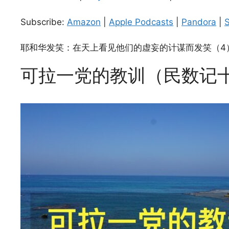
SHARE
Amazon
Subscribe:
Amazon
|
Apple Podcasts
|
Pandora
|
S
Spotify
LINK
RSS FEED
耶和华发笑：在天上看见他们的虚妄的计谋而发笑（4
EMBED
可拉一党的教训（民数记