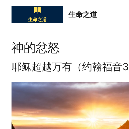
Skip
to
生命之道
content
神的忿怒
耶稣超越万有（约翰福音3:3