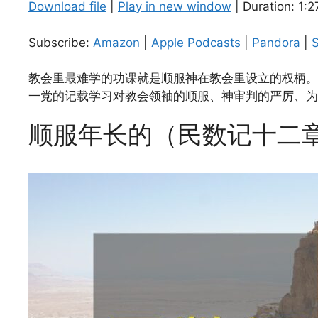
Download file
|
Play in new window
|
Duration: 1:2
SHARE
Amazon
Subscribe:
Amazon
|
Apple Podcasts
|
Pandora
|
S
Spotify
LINK
RSS FEED
教会里最难学的功课就是顺服神在教会里设立的权柄。
EMBED
一党的记载学习对教会领袖的顺服、神审判的严厉、为
顺服年长的（民数记十二